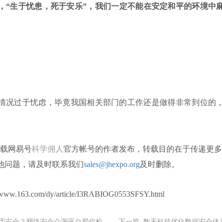
，“生于忧患，死于安乐”，我们一定不能在安定和平的环境中
情况过于忧虑，毕竟我国相关部门的工作还是做得非常到位的
载网易号
科学佣人
官方帐号的作者发布，转载目的在于传递更多
他问题，请及时联系我们
sales@jhexpo.org
及时删除。
.163.com/dy/article/I3RABIOG0553SFSY.html
否安全？网络安全众测平台帮你检
下一篇:
数禾科技优化数据安全体