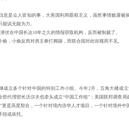
信息是众人皆知的事，大美国利用霸权主义，虽然事情败露被
只能说无能为力。
国潜伏在中国长达10年之久的情报窃取机构，反而被制裁了。
小偷，小偷反而对房主拳打脚踢，而联合国对此却视而不见。
继成立多个针对中国的特别工作小组。今年2月，五角大楼成立“
全部代理部长沃尔夫也牵头成立“中国工作组”；美国联邦调查局的
心”更是高度契合，一个针对境内涉华人才项目，一个针对境外中
手段或依托。